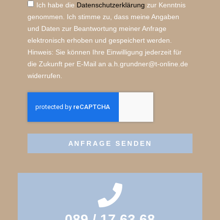
Ich habe die
Datenschutz­erklärung
zur Kenntnis
genommen. Ich stimme zu, dass meine Angaben
und Daten zur Beantwortung meiner Anfrage
elektronisch erhoben und gespeichert werden.
Hinweis: Sie können Ihre Einwilligung jederzeit für
die Zukunft per E-Mail an a.h.grundner@t-online.de
widerrufen.
ANFRAGE SENDEN
089 / 17 63 68