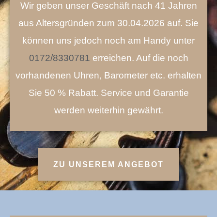
Wir geben unser Geschäft nach 41 Jahren
aus Altersgründen zum 30.04.2026 auf. Sie
können uns jedoch noch am Handy unter
0172/8330781
erreichen. Auf die noch
vorhandenen Uhren, Barometer etc. erhalten
Sie 50 % Rabatt. Service und Garantie
werden weiterhin gewährt.
ZU UNSEREM ANGEBOT