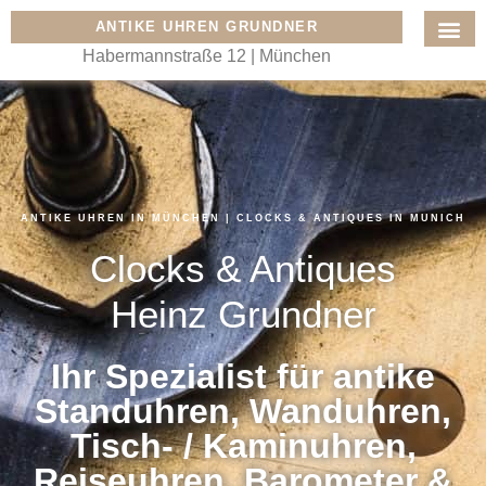
ANTIKE UHREN GRUNDNER
Habermannstraße 12 | München
ANTIKE UHREN IN MÜNCHEN | CLOCKS & ANTIQUES IN MUNICH
Clocks & Antiques
Heinz Grundner
Ihr Spezialist für antike
Standuhren, Wanduhren,
Tisch- / Kaminuhren,
Reiseuhren, Barometer &