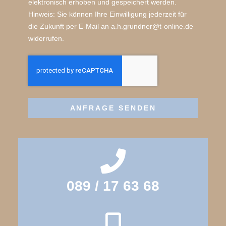
elektronisch erhoben und gespeichert werden.
Hinweis: Sie können Ihre Einwilligung jederzeit für
die Zukunft per E-Mail an a.h.grundner@t-online.de
widerrufen.
ANFRAGE SENDEN
089 / 17 63 68