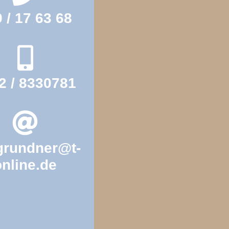
 / 17 63 68
2 / 8330781
grundner@t-
online.de