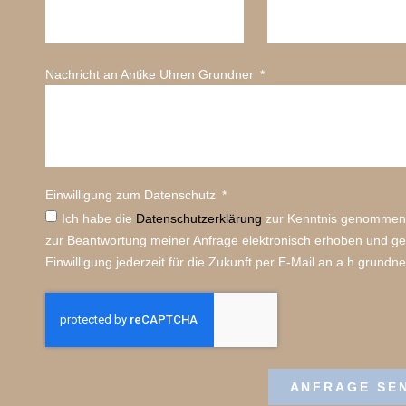
Nachricht an Antike Uhren Grundner
Einwilligung zum Datenschutz
Ich habe die
Datenschutz­erklärung
zur Kenntnis genommen.
zur Beantwortung meiner Anfrage elektronisch erhoben und ge
Einwilligung jederzeit für die Zukunft per E-Mail an a.h.grundn
ANFRAGE SE