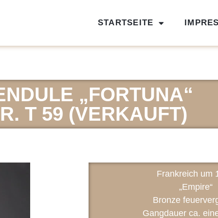
STARTSEITE
IMPRE
ENDULE „FORTUNA“
R. T 59 (VERKAUFT)
Frankreich um 
„Empire“
Bronze feuerver
Gangdauer ca. ein