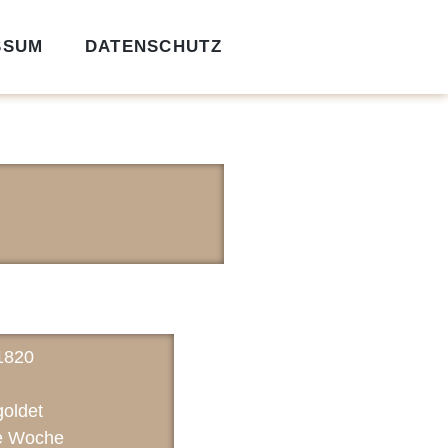
SSUM
DATENSCHUTZ
1820
goldet
e Woche