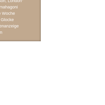
son, London“
mahagoni
e Woche
 Glocke
enanzeige
cm