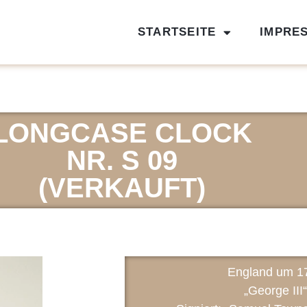
STARTSEITE
IMPRE
LONGCASE CLOCK
NR. S 09
(VERKAUFT)
England um 1
„George III“