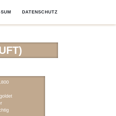
SSUM
DATENSCHUTZ
UFT)
1800
goldet
r
chtig