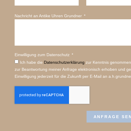
Nachricht an Antike Uhren Grundner
Einwilligung zum Datenschutz
Ich habe die
Datenschutz­erklärung
zur Kenntnis genommen.
zur Beantwortung meiner Anfrage elektronisch erhoben und ge
Einwilligung jederzeit für die Zukunft per E-Mail an a.h.grundn
ANFRAGE SE