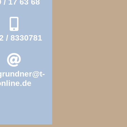
 / 17 63 68
2 / 8330781
grundner@t-
online.de